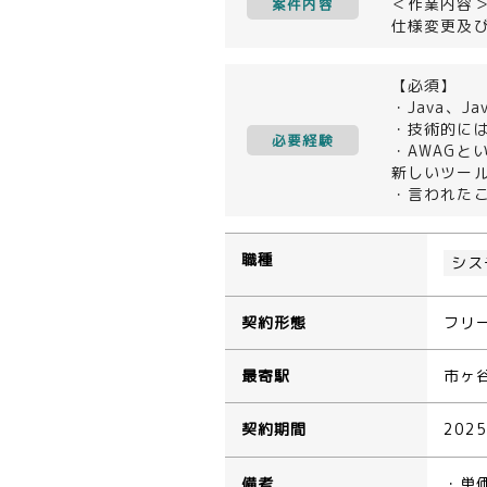
＜作業内容
案件内容
仕様変更及
【必須】
・Java、Ja
・技術的には
必要経験
・AWAGと
新しいツー
・言われた
職種
シス
契約形態
フリ
最寄駅
市ヶ
契約期間
202
備考
・単