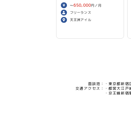
650,000
〜
円／月
フリーランス
天王洲アイル
面談地：
東京都新宿区
交通アクセス：
都営大江戸
京王線新宿