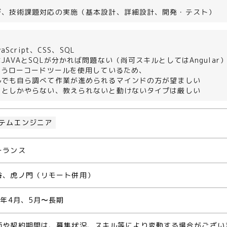
＞
び、技術課題対応の実施（基本設計、詳細設計、開発・テスト）
vaScript、CSS、SQL
JAVAとSQLが分かれば問題ない（尚可スキルとしてはAngular
いうローコードツールを使用しているため、
ルでも自ら調べて作業が進められるマインドの方が望ましい
ことしかやらない、教えられないと動けないタイプは厳しい
テムエンジニア
ーランス
谷、虎ノ門（リモート併用）
5年4月、5月〜長期
価や契約期間は、募集状況、スキル等により変動する場合がござい