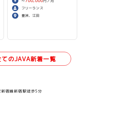
700,000
〜
円／月
フリーランス
豊洲、江田
全てのJAVA新着一覧
営新宿線新宿駅徒歩5分