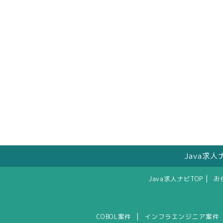
Java求
|
Java求人ナビTOP
お
|
COBOL案件
インフラエンジニア案件