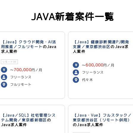
JAVA新着案件一覧
【Java】クラウド開発・AI活
【Java】健康診断関連PJ開発
用推進／フルリモート
のJava
支援／東京都渋谷区
のJava求
求人案件
人案件
リモートOK
600,000
〜
円／月
700,000
〜
円／月
フリーランス
フリーランス
代々木
フルリモート
【Java／SQL】社宅管理シス
【Java・Vue】フルスタック／
テム開発／東京都新宿区
の
東京都渋谷区（リモート併用）
Java求人案件
のJava求人案件