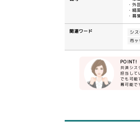
・外
・精算
・募
関連ワード
シス
市ヶ
POINT!
共済シス
担当してい
でも可能
募可能で