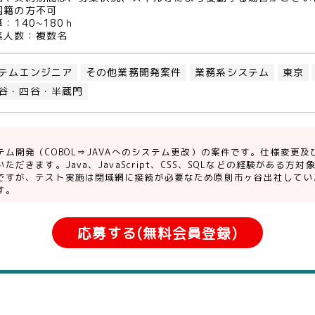
国籍の方不可
：140~180ｈ
集人数：複数名
テムエンジニア
その他業務開発案件
業務系システム
東京
谷・四谷・半蔵門
テム開発（COBOL⇒JAVAへのシステム更改）の案件です。仕様変更
ただきます。Java、JavaScript、CSS、SQLなどの経験がある
ですが、テスト実施は閉域網に接続が必要なため原則市ヶ谷出社してい
す。
応募する(無料会員登録)