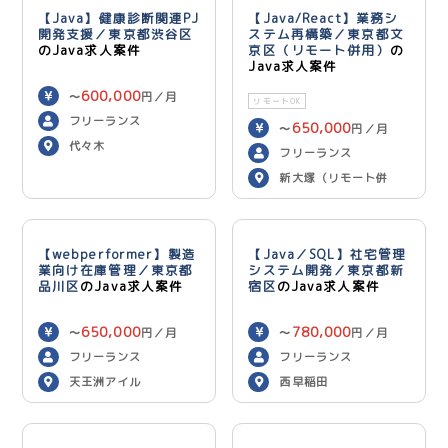
【Java】健康診断関連PJ
【Java/React】業務シ
開発支援／東京都渋谷区
ステム再構築／東京都文
のJava求人案件
京区（リモート併用）
の
Java求人案件
600,000
〜
円／月
リモートOK
フリーランス
650,000
〜
円／月
代々木
フリーランス
新大塚（リモート併
用）
【webperformer】製造
【Java／SQL】社宅管理
業向け在庫管理／東京都
システム開発／東京都新
品川区
のJava求人案件
宿区
のJava求人案件
650,000
780,000
〜
円／月
〜
円／月
フリーランス
フリーランス
天王洲アイル
西早稲田