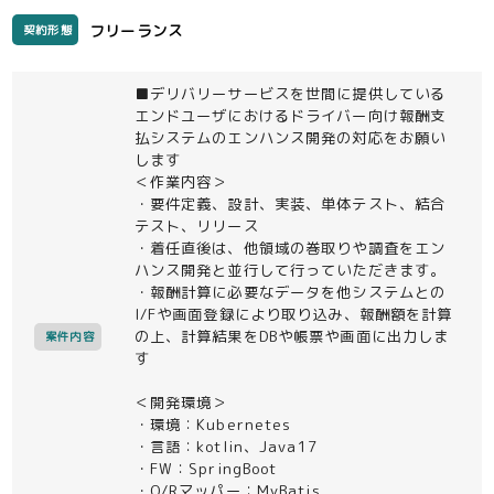
フリーランス
契約形態
■デリバリーサービスを世間に提供している
エンドユーザにおけるドライバー向け報酬支
払システムのエンハンス開発の対応をお願い
します
＜作業内容＞
・要件定義、設計、実装、単体テスト、結合
テスト、リリース
・着任直後は、他領域の巻取りや調査をエン
ハンス開発と並行して行っていただきます。
・報酬計算に必要なデータを他システムとの
I/Fや画面登録により取り込み、報酬額を計算
の上、計算結果をDBや帳票や画面に出力しま
案件内容
す
＜開発環境＞
・環境：Kubernetes
・言語：kotlin、Java17
・FW：SpringBoot
・O/Rマッパー：MyBatis