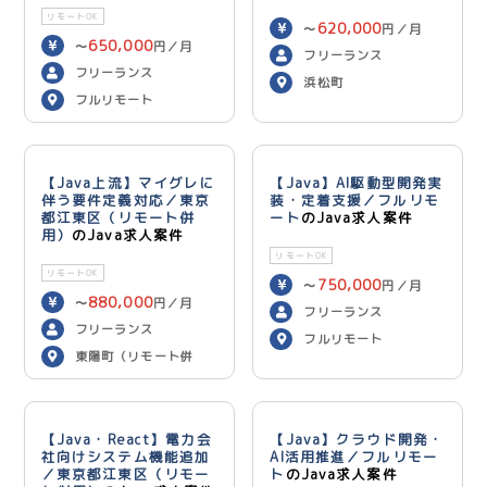
リモートOK
620,000
〜
円／月
650,000
〜
円／月
フリーランス
フリーランス
浜松町
フルリモート
【Java上流】マイグレに
【Java】AI駆動型開発実
伴う要件定義対応／東京
装・定着支援／フルリモ
都江東区（リモート併
ート
のJava求人案件
用）
のJava求人案件
リモートOK
リモートOK
750,000
〜
円／月
880,000
〜
円／月
フリーランス
フリーランス
フルリモート
東陽町（リモート併
用）
【Java・React】電力会
【Java】クラウド開発・
社向けシステム機能追加
AI活用推進／フルリモー
／東京都江東区（リモー
ト
のJava求人案件