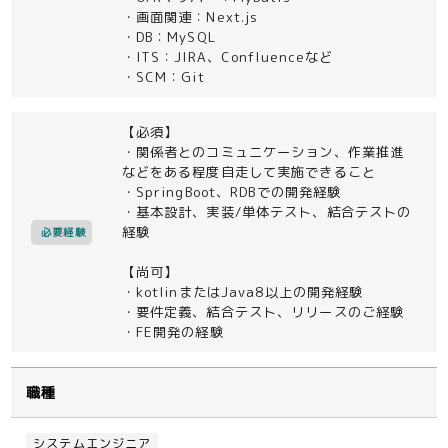
・画面関連：Next.js
・DB：MySQL
・ITS：JIRA、Confluenceなど
・SCM：Git
【必須】
・関係者とのコミュニケーション、作業推進
などをある程度自走して実施できること
・SpringBoot、RDBでの開発経験
・基本設計、実装/単体テスト、結合テストの
経験
必要経験
【尚可】
・kotlinまたはJava8以上の開発経験
・要件定義、結合テスト、リリースのご経験
・FE開発の経験
職種
システムエンジニア