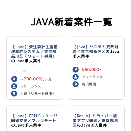
JAVA新着案件一覧
【Java】受注設計生産管
【java】システム更改対
理基幹システム／東京都
応／東京都新宿区
のJava
品川区（リモート併用）
求人案件
のJava求人案件
650,000
〜
リモートOK
750,000
円／月
フリーランス
700,000
〜
円／月
高田馬場
フリーランス
大崎（リモート併用）
【Java】CRMパッケージ
【Kotlin】ドライバー端
開発支援／フルリモート
末アプリ開発／東京都港
のJava求人案件
区
のJava求人案件