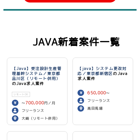
JAVA新着案件一覧
【Java】受注設計生産管
【java】システム更改対
理基幹システム／東京都
応／東京都新宿区
のJava
品川区（リモート併用）
求人案件
のJava求人案件
650,000
〜
リモートOK
750,000
円／月
フリーランス
700,000
〜
円／月
高田馬場
フリーランス
大崎（リモート併用）