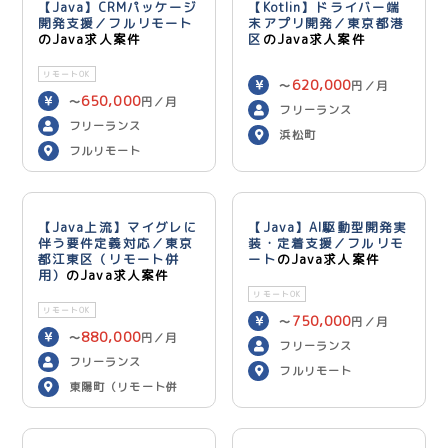
【Java】CRMパッケージ
【Kotlin】ドライバー端
開発支援／フルリモート
末アプリ開発／東京都港
のJava求人案件
区
のJava求人案件
リモートOK
620,000
〜
円／月
650,000
〜
円／月
フリーランス
フリーランス
浜松町
フルリモート
【Java上流】マイグレに
【Java】AI駆動型開発実
伴う要件定義対応／東京
装・定着支援／フルリモ
都江東区（リモート併
ート
のJava求人案件
用）
のJava求人案件
リモートOK
リモートOK
750,000
〜
円／月
880,000
〜
円／月
フリーランス
フリーランス
フルリモート
東陽町（リモート併
用）