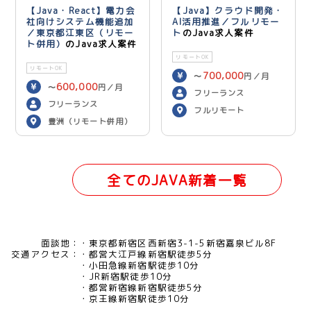
【Java・React】電力会
【Java】クラウド開発・
社向けシステム機能追加
AI活用推進／フルリモー
／東京都江東区（リモー
ト
のJava求人案件
ト併用）
のJava求人案件
リモートOK
リモートOK
700,000
〜
円／月
600,000
〜
円／月
フリーランス
フリーランス
フルリモート
豊洲（リモート併用）
全てのJAVA新着一覧
面談地：
東京都新宿区西新宿3-1-5新宿嘉泉ビル8F
交通アクセス：
都営大江戸線新宿駅徒歩5分
小田急線新宿駅徒歩10分
JR新宿駅徒歩10分
都営新宿線新宿駅徒歩5分
京王線新宿駅徒歩10分