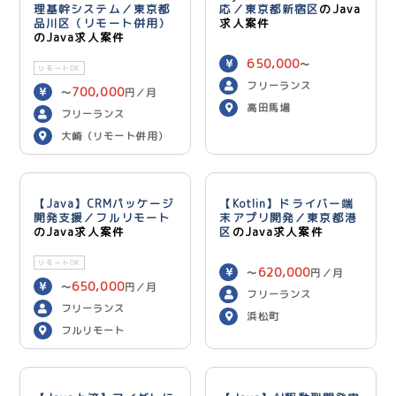
理基幹システム／東京都
応／東京都新宿区
のJava
品川区（リモート併用）
求人案件
のJava求人案件
650,000
〜
リモートOK
750,000
円／月
フリーランス
700,000
〜
円／月
高田馬場
フリーランス
大崎（リモート併用）
【Java】CRMパッケージ
【Kotlin】ドライバー端
開発支援／フルリモート
末アプリ開発／東京都港
のJava求人案件
区
のJava求人案件
リモートOK
620,000
〜
円／月
650,000
〜
円／月
フリーランス
フリーランス
浜松町
フルリモート