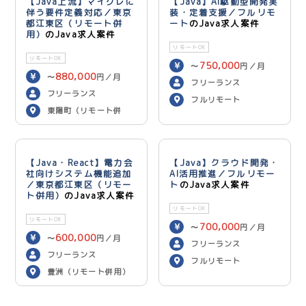
【Java上流】マイグレに
【Java】AI駆動型開発実
伴う要件定義対応／東京
装・定着支援／フルリモ
都江東区（リモート併
ート
のJava求人案件
用）
のJava求人案件
リモートOK
リモートOK
750,000
〜
円／月
880,000
〜
円／月
フリーランス
フリーランス
フルリモート
東陽町（リモート併
用）
【Java・React】電力会
【Java】クラウド開発・
社向けシステム機能追加
AI活用推進／フルリモー
／東京都江東区（リモー
ト
のJava求人案件
ト併用）
のJava求人案件
リモートOK
リモートOK
700,000
〜
円／月
600,000
〜
円／月
フリーランス
フリーランス
フルリモート
豊洲（リモート併用）