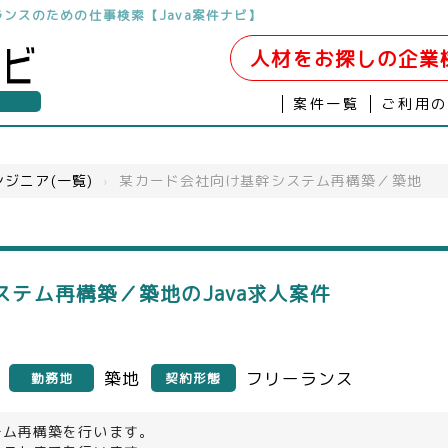
リーランスのための仕事検索【Java案件ナビ】
人材をお探しの企業
案件一覧
ご利用
ジニア(一覧)
›
某カード会社向け基幹システム再構築／築地
テム再構築／築地のJava求人案件
築地
フリーランス
勤務地
契約形態
テム再構築を行います。