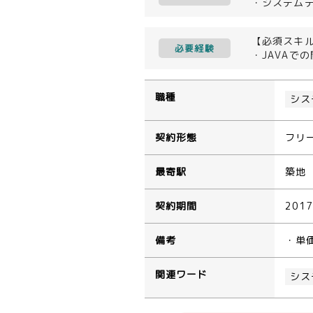
・システム
【必須スキ
必要経験
・JAVAで
職種
シス
契約形態
フリ
最寄駅
築地
契約期間
201
備考
・単
関連ワード
シス