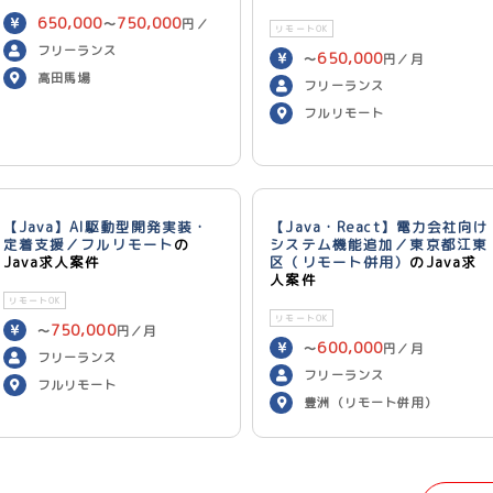
650,000
750,000
〜
円／
リモートOK
月
フリーランス
650,000
〜
円／月
高田馬場
フリーランス
フルリモート
【Java】AI駆動型開発実装・
【Java・React】電力会社向け
定着支援／フルリモート
の
システム機能追加／東京都江東
Java求人案件
区（リモート併用）
のJava求
人案件
リモートOK
リモートOK
750,000
〜
円／月
600,000
〜
円／月
フリーランス
フリーランス
フルリモート
豊洲（リモート併用）