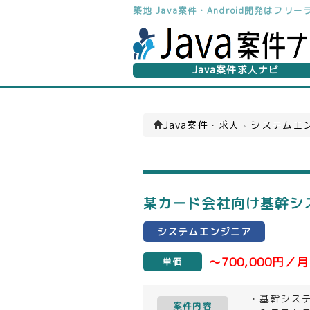
築地 Java案件・Android開発はフ
Java案件求人ナビ
Java案件・求人
›
システムエン
某カード会社向け基幹シス
システムエンジニア
～700,000円／月
単価
・基幹シス
案件内容