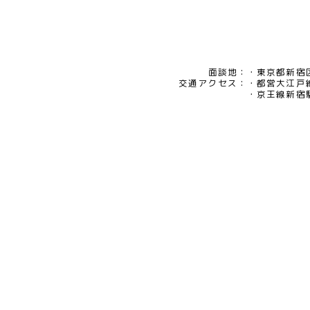
面談地：
東京都新宿区
交通アクセス：
都営大江戸
京王線新宿