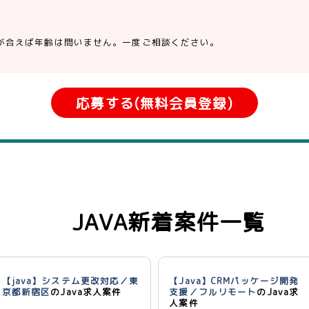
が合えば年齢は問いません。一度ご相談ください。
応募する(無料会員登録)
JAVA新着案件一覧
【java】システム更改対応／東
【Java】CRMパッケージ開発
京都新宿区
のJava求人案件
支援／フルリモート
のJava求
人案件