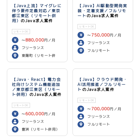
【Java上流】マイグレに
【Java】AI駆動型開発実
伴う要件定義対応／東京
装・定着支援／フルリモ
都江東区（リモート併
ート
のJava求人案件
用）
のJava求人案件
リモートOK
リモートOK
750,000
〜
円／月
880,000
〜
円／月
フリーランス
フリーランス
フルリモート
東陽町（リモート併
用）
【Java・React】電力会
【Java】クラウド開発・
社向けシステム機能追加
AI活用推進／フルリモー
／東京都江東区（リモー
ト
のJava求人案件
ト併用）
のJava求人案件
リモートOK
リモートOK
700,000
〜
円／月
600,000
〜
円／月
フリーランス
フリーランス
フルリモート
豊洲（リモート併用）