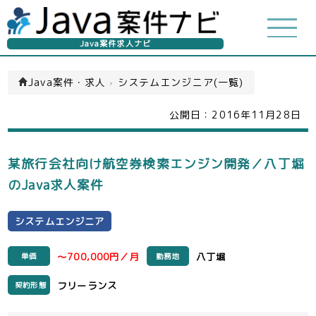
Java案件求人ナビ
Java案件・求人
›
システムエンジニア(一覧)
公開日：
2016年11月28日
某旅行会社向け航空券検索エンジン開発／八丁堀
のJava求人案件
システムエンジニア
～700,000円／月
八丁堀
単価
勤務地
フリーランス
契約形態