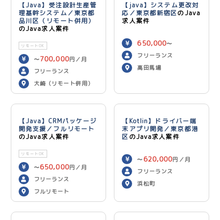
【Java】受注設計生産管
【java】システム更改対
理基幹システム／東京都
応／東京都新宿区
のJava
品川区（リモート併用）
求人案件
のJava求人案件
650,000
〜
リモートOK
750,000
円／月
フリーランス
700,000
〜
円／月
高田馬場
フリーランス
大崎（リモート併用）
【Java】CRMパッケージ
【Kotlin】ドライバー端
開発支援／フルリモート
末アプリ開発／東京都港
のJava求人案件
区
のJava求人案件
リモートOK
620,000
〜
円／月
650,000
〜
円／月
フリーランス
フリーランス
浜松町
フルリモート