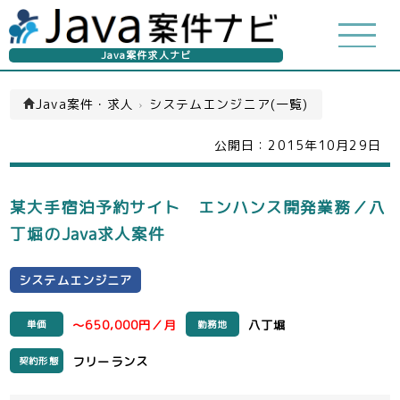
Java案件求人ナビ
Java案件・求人
›
システムエンジニア(一覧)
公開日：
2015年10月29日
某大手宿泊予約サイト エンハンス開発業務／八
丁堀のJava求人案件
システムエンジニア
～650,000円／月
八丁堀
単価
勤務地
フリーランス
契約形態