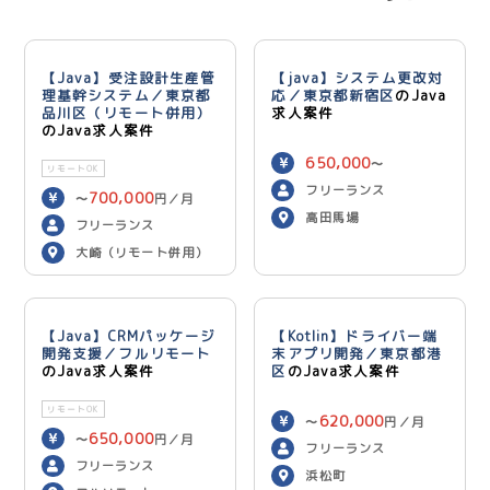
【Java】受注設計生産管
【java】システム更改対
理基幹システム／東京都
応／東京都新宿区
のJava
品川区（リモート併用）
求人案件
のJava求人案件
650,000
〜
リモートOK
750,000
円／月
フリーランス
700,000
〜
円／月
高田馬場
フリーランス
大崎（リモート併用）
【Java】CRMパッケージ
【Kotlin】ドライバー端
開発支援／フルリモート
末アプリ開発／東京都港
のJava求人案件
区
のJava求人案件
リモートOK
620,000
〜
円／月
650,000
〜
円／月
フリーランス
フリーランス
浜松町