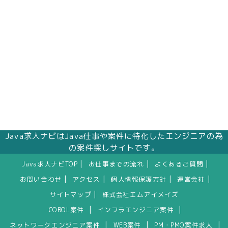
Java求人ナビはJava仕事や案件に特化したエンジニアの為
の案件探しサイトです。
|
|
|
Java求人ナビTOP
お仕事までの流れ
よくあるご質問
|
|
|
|
お問い合わせ
アクセス
個人情報保護方針
運営会社
|
サイトマップ
株式会社エムアイメイズ
|
|
COBOL案件
インフラエンジニア案件
|
|
|
ネットワークエンジニア案件
WEB案件
PM・PMO案件求人