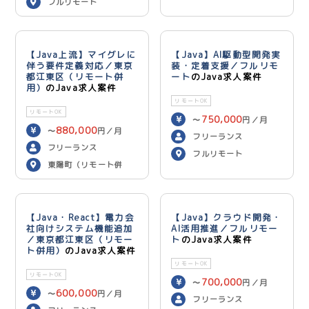
フルリモート
【Java上流】マイグレに
【Java】AI駆動型開発実
伴う要件定義対応／東京
装・定着支援／フルリモ
都江東区（リモート併
ート
のJava求人案件
用）
のJava求人案件
リモートOK
リモートOK
750,000
〜
円／月
880,000
〜
円／月
フリーランス
フリーランス
フルリモート
東陽町（リモート併
用）
【Java・React】電力会
【Java】クラウド開発・
社向けシステム機能追加
AI活用推進／フルリモー
／東京都江東区（リモー
ト
のJava求人案件
ト併用）
のJava求人案件
リモートOK
リモートOK
700,000
〜
円／月
600,000
〜
円／月
フリーランス