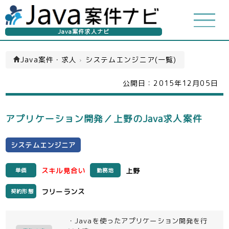
Java案件求人ナビ
Java案件・求人
›
システムエンジニア(一覧)
公開日：
2015年12月05日
アプリケーション開発／上野のJava求人案件
システムエンジニア
スキル見合い
上野
単価
勤務地
フリーランス
契約形態
・Javaを使ったアプリケーション開発を行