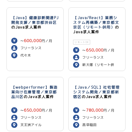
【Java】健康診断関連PJ
【Java/React】業務シ
開発支援／東京都渋谷区
ステム再構築／東京都文
のJava求人案件
京区（リモート併用）
の
Java求人案件
600,000
〜
円／月
リモートOK
フリーランス
650,000
〜
円／月
代々木
フリーランス
新大塚（リモート併
用）
【webperformer】製造
【Java／SQL】社宅管理
業向け在庫管理／東京都
システム開発／東京都新
品川区
のJava求人案件
宿区
のJava求人案件
650,000
780,000
〜
円／月
〜
円／月
フリーランス
フリーランス
天王洲アイル
西早稲田