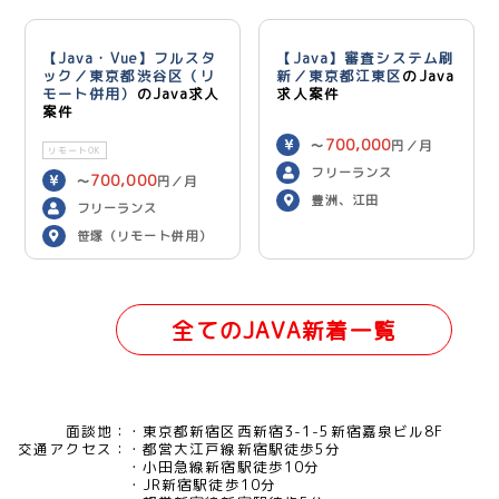
【Java・Vue】フルスタ
【Java】審査システム刷
ック／東京都渋谷区（リ
新／東京都江東区
のJava
モート併用）
のJava求人
求人案件
案件
700,000
〜
円／月
リモートOK
フリーランス
700,000
〜
円／月
豊洲、江田
フリーランス
笹塚（リモート併用）
全てのJAVA新着一覧
面談地：
東京都新宿区西新宿3-1-5新宿嘉泉ビル8F
交通アクセス：
都営大江戸線新宿駅徒歩5分
小田急線新宿駅徒歩10分
JR新宿駅徒歩10分