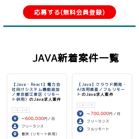
応募する(無料会員登録)
JAVA新着案件一覧
【Java・React】電力会
【Java】クラウド開発・
社向けシステム機能追加
AI活用推進／フルリモー
／東京都江東区（リモー
ト
のJava求人案件
ト併用）
のJava求人案件
リモートOK
リモートOK
700,000
〜
円／月
600,000
〜
円／月
フリーランス
フリーランス
フルリモート
豊洲（リモート併用）