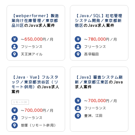
【webperformer】製造
【Java／SQL】社宅管理
業向け在庫管理／東京都
システム開発／東京都新
品川区
のJava求人案件
宿区
のJava求人案件
650,000
780,000
〜
円／月
〜
円／月
フリーランス
フリーランス
天王洲アイル
西早稲田
【Java・Vue】フルスタ
【Java】審査システム刷
ック／東京都渋谷区（リ
新／東京都江東区
のJava
モート併用）
のJava求人
求人案件
案件
700,000
〜
円／月
リモートOK
フリーランス
700,000
〜
円／月
豊洲、江田
フリーランス
笹塚（リモート併用）