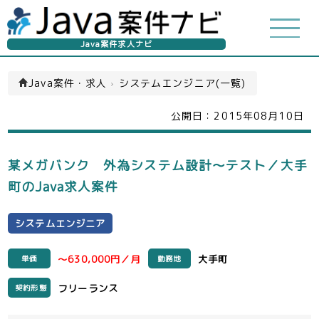
Java案件求人ナビ
Java案件・求人
›
システムエンジニア(一覧)
公開日：
2015年08月10日
某メガバンク 外為システム設計～テスト／大手
町のJava求人案件
システムエンジニア
～630,000円／月
大手町
単価
勤務地
フリーランス
契約形態