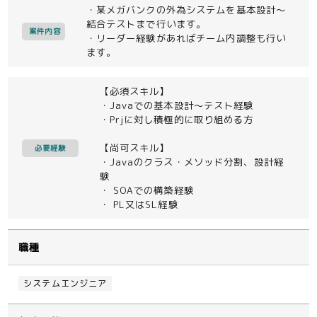
・某メガバンクの外為システムを基本設計～
結合テストまで行います。
案件内容
・リーダー経験があればチーム内調整も行い
ます。
【必須スキル】
・Javaでの基本設計～テスト経験
・Prjに対し積極的に取り組める方
【尚可スキル】
必要経験
・Javaのクラス・メソッド分割、設計経
験
・ SOAでの構築経験
・ PL又はSL経験
職種
システムエンジニア