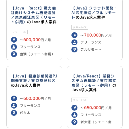
【Java・React】電力会
【Java】クラウド開発・
社向けシステム機能追加
AI活用推進／フルリモー
／東京都江東区（リモー
ト
のJava求人案件
ト併用）
のJava求人案件
リモートOK
リモートOK
700,000
〜
円／月
600,000
〜
円／月
フリーランス
フリーランス
フルリモート
豊洲（リモート併用）
【Java】健康診断関連PJ
【Java/React】業務シ
開発支援／東京都渋谷区
ステム再構築／東京都文
のJava求人案件
京区（リモート併用）
の
Java求人案件
600,000
〜
円／月
リモートOK
フリーランス
650,000
〜
円／月
代々木
フリーランス
新大塚（リモート併
用）