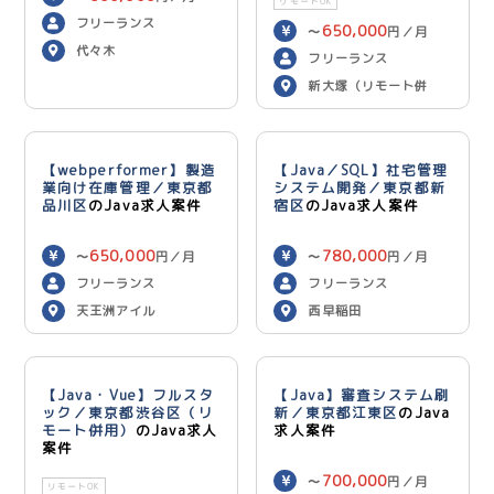
リモートOK
フリーランス
650,000
〜
円／月
代々木
フリーランス
新大塚（リモート併
用）
【webperformer】製造
【Java／SQL】社宅管理
業向け在庫管理／東京都
システム開発／東京都新
品川区
のJava求人案件
宿区
のJava求人案件
650,000
780,000
〜
円／月
〜
円／月
フリーランス
フリーランス
天王洲アイル
西早稲田
【Java・Vue】フルスタ
【Java】審査システム刷
ック／東京都渋谷区（リ
新／東京都江東区
のJava
モート併用）
のJava求人
求人案件
案件
700,000
〜
円／月
リモートOK