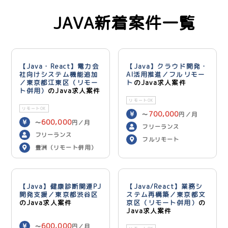
JAVA新着案件一覧
【Java・React】電力会
【Java】クラウド開発・
社向けシステム機能追加
AI活用推進／フルリモー
／東京都江東区（リモー
ト
のJava求人案件
ト併用）
のJava求人案件
リモートOK
リモートOK
700,000
〜
円／月
600,000
〜
円／月
フリーランス
フリーランス
フルリモート
豊洲（リモート併用）
【Java】健康診断関連PJ
【Java/React】業務シ
開発支援／東京都渋谷区
ステム再構築／東京都文
のJava求人案件
京区（リモート併用）
の
Java求人案件
600,000
〜
円／月