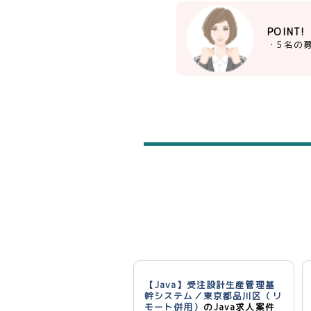
POINT!
・5名の
【Java】受注設計生産管理基
幹システム／東京都品川区（リ
モート併用）
のJava求人案件