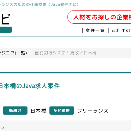
フリーランスのための仕事検索【Java案件ナビ】
人材をお探しの企業
案件一覧
ご利用
ジニア(一覧)
›
信託銀行システム更改／日本橋
本橋のJava求人案件
日本橋
フリーランス
勤務地
契約形態
ース