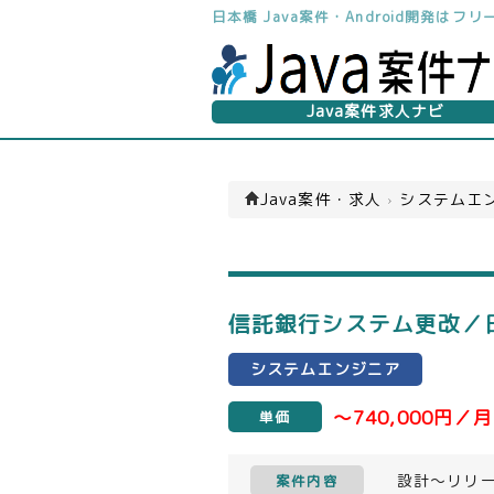
日本橋 Java案件・Android開発は
Java案件求人ナビ
Java案件・求人
›
システムエン
信託銀行システム更改／日
システムエンジニア
～740,000円／月
単価
設計～リリ
案件内容