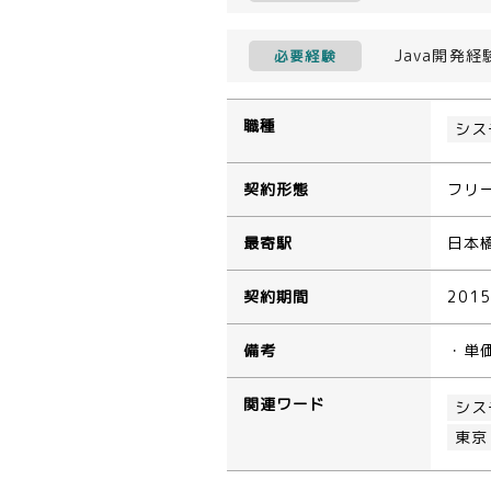
Java開発経
必要経験
職種
シス
契約形態
フリ
最寄駅
日本
契約期間
201
備考
・単
関連ワード
シス
東京