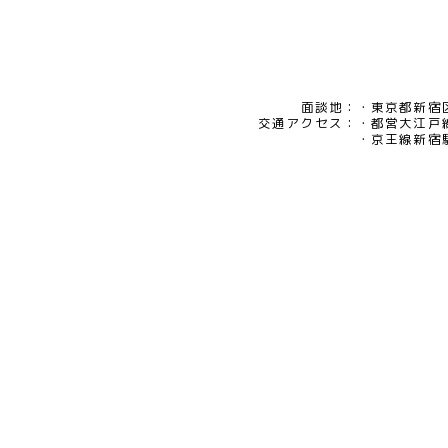
面談地：
東京都新宿区
交通アクセス：
都営大江戸
京王線新宿