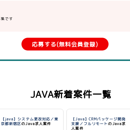
募集です
応募する(無料会員登録)
JAVA新着案件一覧
【java】システム更改対応／東
【Java】CRMパッケージ開発
京都新宿区
のJava求人案件
支援／フルリモート
のJava求
人案件