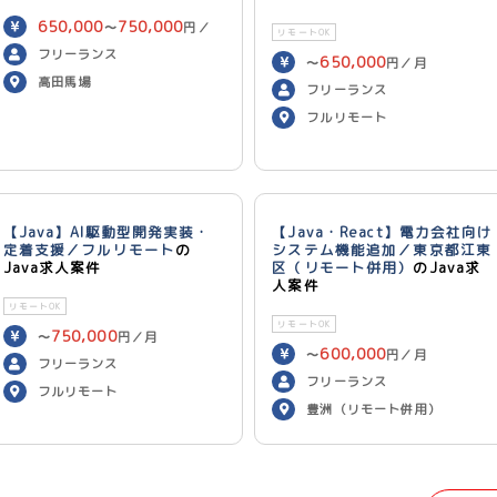
650,000
750,000
〜
円／
リモートOK
月
フリーランス
650,000
〜
円／月
高田馬場
フリーランス
フルリモート
【Java】AI駆動型開発実装・
【Java・React】電力会社向け
定着支援／フルリモート
の
システム機能追加／東京都江東
Java求人案件
区（リモート併用）
のJava求
人案件
リモートOK
リモートOK
750,000
〜
円／月
600,000
〜
円／月
フリーランス
フリーランス
フルリモート
豊洲（リモート併用）