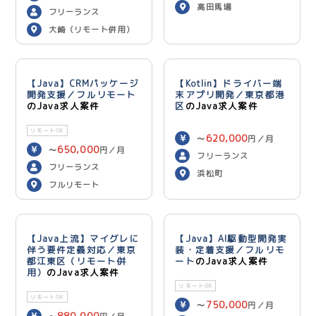
高田馬場
フリーランス
大崎（リモート併用）
【Java】CRMパッケージ
【Kotlin】ドライバー端
開発支援／フルリモート
末アプリ開発／東京都港
のJava求人案件
区
のJava求人案件
リモートOK
620,000
〜
円／月
650,000
〜
円／月
フリーランス
フリーランス
浜松町
フルリモート
【Java上流】マイグレに
【Java】AI駆動型開発実
伴う要件定義対応／東京
装・定着支援／フルリモ
都江東区（リモート併
ート
のJava求人案件
用）
のJava求人案件
リモートOK
リモートOK
750,000
〜
円／月
880,000