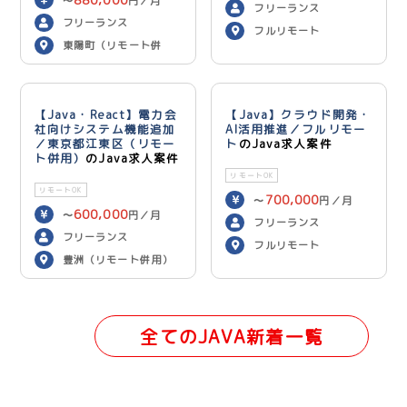
〜
円／月
フリーランス
フリーランス
フルリモート
東陽町（リモート併
用）
【Java・React】電力会
【Java】クラウド開発・
社向けシステム機能追加
AI活用推進／フルリモー
／東京都江東区（リモー
ト
のJava求人案件
ト併用）
のJava求人案件
リモートOK
リモートOK
700,000
〜
円／月
600,000
〜
円／月
フリーランス
フリーランス
フルリモート
豊洲（リモート併用）
全てのJAVA新着一覧