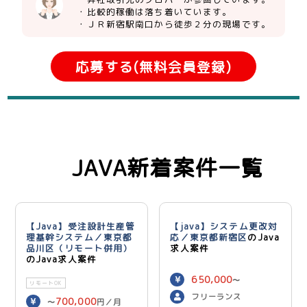
・比較的稼働は落ち着いています。
・ＪＲ新宿駅南口から徒歩２分の現場です。
応募する(無料会員登録)
JAVA新着案件一覧
【Java】受注設計生産管
【java】システム更改対
理基幹システム／東京都
応／東京都新宿区
のJava
品川区（リモート併用）
求人案件
のJava求人案件
650,000
〜
リモートOK
750,000
円／月
フリーランス
700,000
〜
円／月