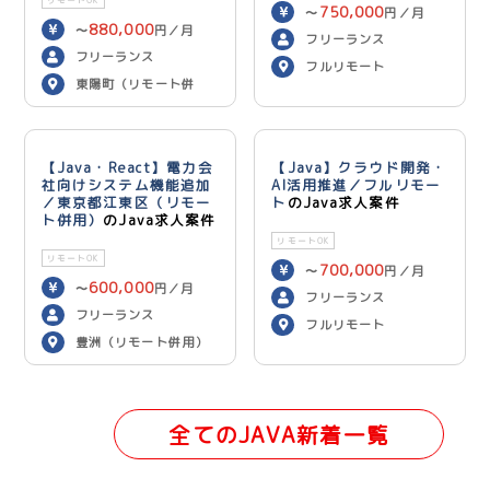
リモートOK
750,000
〜
円／月
880,000
〜
円／月
フリーランス
フリーランス
フルリモート
東陽町（リモート併
用）
【Java・React】電力会
【Java】クラウド開発・
社向けシステム機能追加
AI活用推進／フルリモー
／東京都江東区（リモー
ト
のJava求人案件
ト併用）
のJava求人案件
リモートOK
リモートOK
700,000
〜
円／月
600,000
〜
円／月
フリーランス
フリーランス
フルリモート
豊洲（リモート併用）
全てのJAVA新着一覧