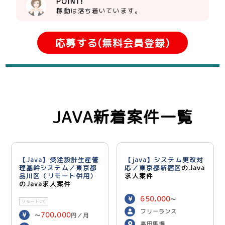
POINT!
稼動は落ち着いています。
応募する(無料会員登録)
JAVA新着案件一覧
【Java】受注設計生産管
【java】システム更改対
理基幹システム／東京都
応／東京都新宿区
のJava
品川区（リモート併用）
求人案件
のJava求人案件
650,000
〜
リモートOK
750,000
円／月
フリーランス
700,000
〜
円／月
高田馬場