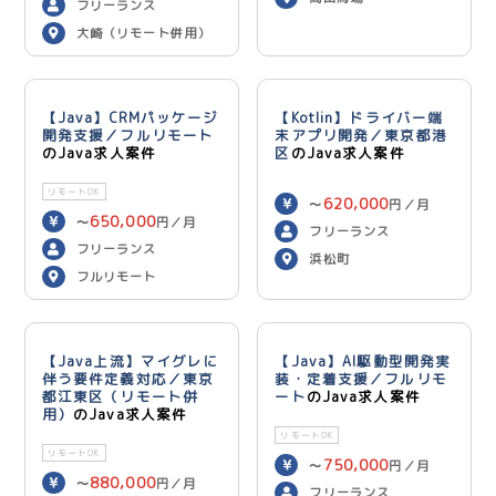
フリーランス
大崎（リモート併用）
【Java】CRMパッケージ
【Kotlin】ドライバー端
開発支援／フルリモート
末アプリ開発／東京都港
のJava求人案件
区
のJava求人案件
リモートOK
620,000
〜
円／月
650,000
〜
円／月
フリーランス
フリーランス
浜松町
フルリモート
【Java上流】マイグレに
【Java】AI駆動型開発実
伴う要件定義対応／東京
装・定着支援／フルリモ
都江東区（リモート併
ート
のJava求人案件
用）
のJava求人案件
リモートOK
リモートOK
750,000
〜
円／月
880,000
〜
円／月
フリーランス