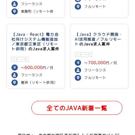
フリーランス
フルリモート
東陽町（リモート併
用）
【Java・React】電力会
【Java】クラウド開発・
社向けシステム機能追加
AI活用推進／フルリモー
／東京都江東区（リモー
ト
のJava求人案件
ト併用）
のJava求人案件
リモートOK
リモートOK
700,000
〜
円／月
600,000
〜
円／月
フリーランス
フリーランス
フルリモート
豊洲（リモート併用）
全てのJAVA新着一覧