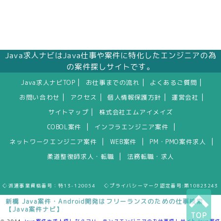
Java求人ナビはJava仕事や案件に特化したエンジニアの為
の案件探しサイトです。
|
|
|
Java求人ナビTOP
お仕事までの流れ
よくあるご質問
|
|
|
|
お問い合わせ
アクセス
個人情報保護方針
運営会社
|
サイトマップ
株式会社エムアイメイズ
|
|
COBOL案件
インフラエンジニア案件
|
|
|
ネットワークエンジニア案件
WEB案件
PM・PMO案件求人
|
柔道整復師求人・転職
法務転職・求人
◇派遣事業資格番号：特13-120054 ◇プライバシーマーク認定番号:第10823243
新橋 Java案件・Android開発はフリーランスのための仕事検索
【Java案件ナビ】
TOP