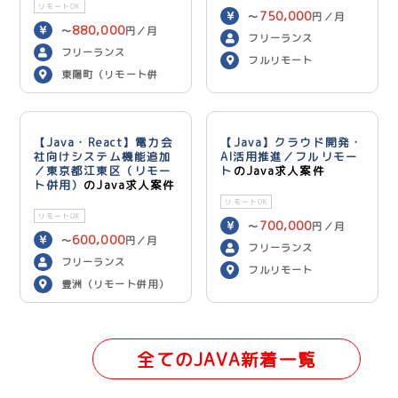
リモートOK
750,000
〜
円／月
880,000
〜
円／月
フリーランス
フリーランス
フルリモート
東陽町（リモート併
用）
【Java・React】電力会
【Java】クラウド開発・
社向けシステム機能追加
AI活用推進／フルリモー
／東京都江東区（リモー
ト
のJava求人案件
ト併用）
のJava求人案件
リモートOK
リモートOK
700,000
〜
円／月
600,000
〜
円／月
フリーランス
フリーランス
フルリモート
豊洲（リモート併用）
全てのJAVA新着一覧