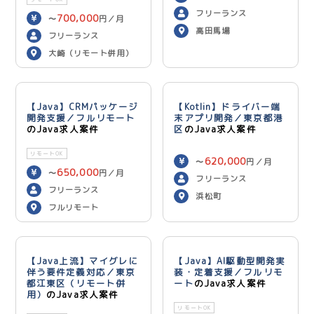
750,000
円／月
フリーランス
700,000
〜
円／月
高田馬場
フリーランス
大崎（リモート併用）
【Java】CRMパッケージ
【Kotlin】ドライバー端
開発支援／フルリモート
末アプリ開発／東京都港
のJava求人案件
区
のJava求人案件
リモートOK
620,000
〜
円／月
650,000
〜
円／月
フリーランス
フリーランス
浜松町
フルリモート
【Java上流】マイグレに
【Java】AI駆動型開発実
伴う要件定義対応／東京
装・定着支援／フルリモ
都江東区（リモート併
ート
のJava求人案件
用）
のJava求人案件
リモートOK