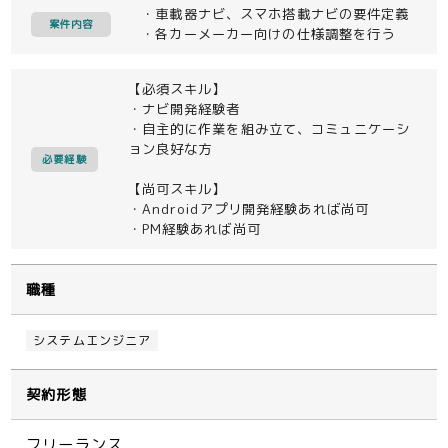
・車載器ナビ、スマホ搭載ナビの要件定義
案件内容
・各カーメーカー向けの仕様調整を行う
【必須スキル】
・ナビ開発経験者
・自主的に作業を組み立て、コミュニケーシ
ョン良好な方
必要経験
【尚可スキル】
・Androidアプリ開発経験あれば尚可
・PM経験あれば尚可
職種
システムエンジニア
契約形態
フリーランス