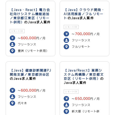
【Java・React】電力会
【Java】クラウド開発・
社向けシステム機能追加
AI活用推進／フルリモー
／東京都江東区（リモー
ト
のJava求人案件
ト併用）
のJava求人案件
リモートOK
リモートOK
700,000
〜
円／月
600,000
〜
円／月
フリーランス
フリーランス
フルリモート
豊洲（リモート併用）
【Java】健康診断関連PJ
【Java/React】業務シ
開発支援／東京都渋谷区
ステム再構築／東京都文
のJava求人案件
京区（リモート併用）
の
Java求人案件
600,000
〜
円／月
リモートOK
フリーランス
650,000
〜
円／月
代々木
フリーランス
新大塚（リモート併