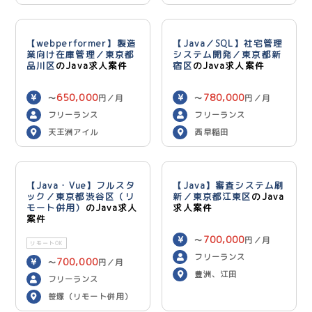
用）
【webperformer】製造
【Java／SQL】社宅管理
業向け在庫管理／東京都
システム開発／東京都新
品川区
のJava求人案件
宿区
のJava求人案件
650,000
780,000
〜
円／月
〜
円／月
フリーランス
フリーランス
天王洲アイル
西早稲田
【Java・Vue】フルスタ
【Java】審査システム刷
ック／東京都渋谷区（リ
新／東京都江東区
のJava
モート併用）
のJava求人
求人案件
案件
700,000
〜
円／月
リモートOK
フリーランス
700,000
〜
円／月
豊洲、江田
フリーランス
笹塚（リモート併用）