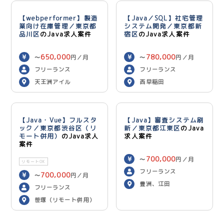
【webperformer】製造
【Java／SQL】社宅管理
業向け在庫管理／東京都
システム開発／東京都新
品川区
のJava求人案件
宿区
のJava求人案件
650,000
780,000
〜
円／月
〜
円／月
フリーランス
フリーランス
天王洲アイル
西早稲田
【Java・Vue】フルスタ
【Java】審査システム刷
ック／東京都渋谷区（リ
新／東京都江東区
のJava
モート併用）
のJava求人
求人案件
案件
700,000
〜
円／月
リモートOK
フリーランス
700,000
〜
円／月
豊洲、江田
フリーランス
笹塚（リモート併用）