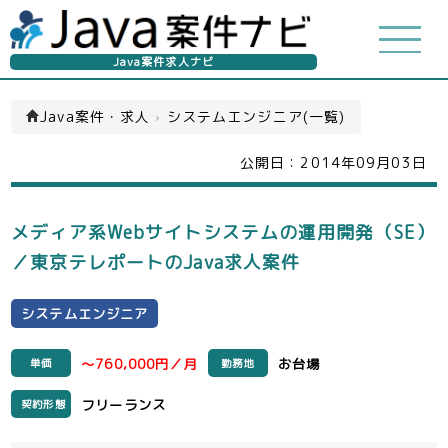
Java案件求人ナビ
Java案件・求人
›
システムエンジニア(一覧)
公開日：
2014年09月03日
メディア系Webサイトシステムの運用開発（SE）
／東京テレポートのJava求人案件
システムエンジニア
～760,000円／月
お台場
単価
勤務地
フリーランス
契約形態