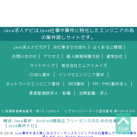
Java求人ナビはJava仕事や案件に特化したエンジニアの為
の案件探しサイトです。
|
|
|
Java求人ナビTOP
お仕事までの流れ
よくあるご質問
|
|
|
|
お問い合わせ
アクセス
個人情報保護方針
運営会社
|
サイトマップ
株式会社エムアイメイズ
|
|
COBOL案件
インフラエンジニア案件
|
|
|
ネットワークエンジニア案件
WEB案件
PM・PMO案件求人
|
柔道整復師求人・転職
法務転職・求人
◇派遣事業資格番号：特13-120054 ◇プライバシーマーク認定番号:第10823243
横浜 Java案件・Android開発はフリーランスのための仕事検索
【Java案件ナビ】
TOP
© 2014
Java案件や求人探しならフリーランスエンジニアのお仕事探しサイトJava案件
求人ナビ ALL Rights Reserved.