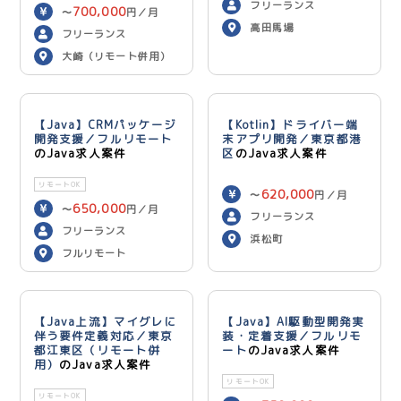
750,000
円／月
フリーランス
700,000
〜
円／月
高田馬場
フリーランス
大崎（リモート併用）
【Java】CRMパッケージ
【Kotlin】ドライバー端
開発支援／フルリモート
末アプリ開発／東京都港
のJava求人案件
区
のJava求人案件
リモートOK
620,000
〜
円／月
650,000
〜
円／月
フリーランス
フリーランス
浜松町
フルリモート
【Java上流】マイグレに
【Java】AI駆動型開発実
伴う要件定義対応／東京
装・定着支援／フルリモ
都江東区（リモート併
ート
のJava求人案件
用）
のJava求人案件
リモートOK
リモートOK