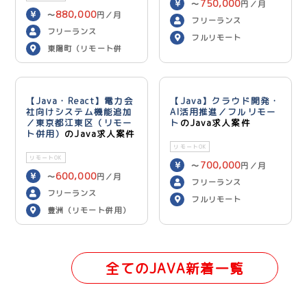
750,000
〜
円／月
880,000
〜
円／月
フリーランス
フリーランス
フルリモート
東陽町（リモート併
用）
【Java・React】電力会
【Java】クラウド開発・
社向けシステム機能追加
AI活用推進／フルリモー
／東京都江東区（リモー
ト
のJava求人案件
ト併用）
のJava求人案件
リモートOK
リモートOK
700,000
〜
円／月
600,000
〜
円／月
フリーランス
フリーランス
フルリモート
豊洲（リモート併用）
全てのJAVA新着一覧