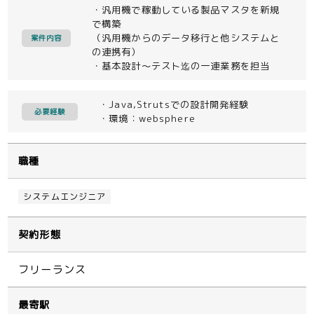
・汎用機で稼動している製品マスタを新規
で構築
（汎用機からのデータ移行と他システムと
案件内容
の連携有）
・基本設計～テスト迄の一連業務を担当
・Java,Strutsでの設計開発経験
必要経験
・環境：websphere
職種
システムエンジニア
契約形態
フリーランス
最寄駅