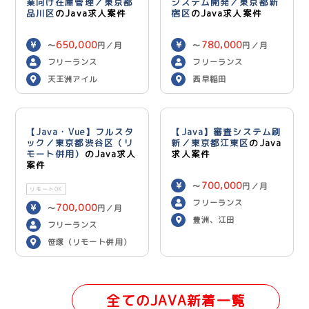
業向け在庫管理／東京都
システム開発／東京都新
品川区
のJava求人案件
宿区
のJava求人案件
650,000
780,000
〜
円／月
〜
円／月
フリーランス
フリーランス
天王洲アイル
西早稲田
【Java・Vue】フルスタ
【Java】審査システム刷
ック／東京都渋谷区（リ
新／東京都江東区
のJava
モート併用）
のJava求人
求人案件
案件
700,000
〜
円／月
リモートOK
フリーランス
700,000
〜
円／月
豊洲、江田
フリーランス
笹塚（リモート併用）
全てのJAVA新着一覧