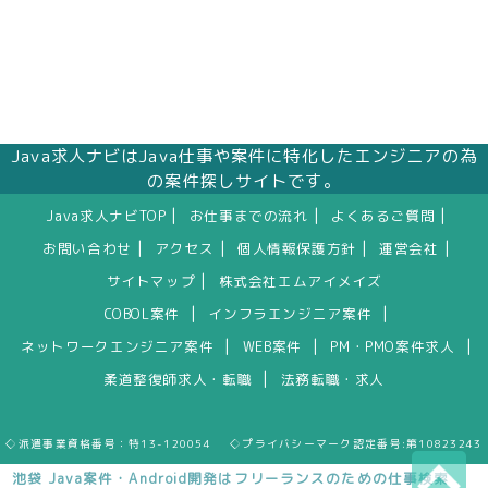
Java求人ナビはJava仕事や案件に特化したエンジニアの為
の案件探しサイトです。
|
|
|
Java求人ナビTOP
お仕事までの流れ
よくあるご質問
|
|
|
|
お問い合わせ
アクセス
個人情報保護方針
運営会社
|
サイトマップ
株式会社エムアイメイズ
|
|
COBOL案件
インフラエンジニア案件
|
|
|
ネットワークエンジニア案件
WEB案件
PM・PMO案件求人
|
柔道整復師求人・転職
法務転職・求人
◇派遣事業資格番号：特13-120054 ◇プライバシーマーク認定番号:第10823243
池袋 Java案件・Android開発はフリーランスのための仕事検索