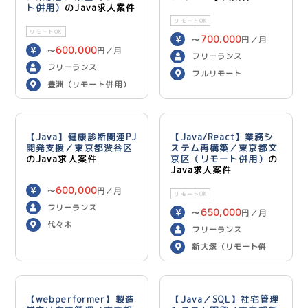
ト併用）
のJava求人案件
リモートOK
リモートOK
700,000
〜
円／月
600,000
〜
円／月
フリーランス
フリーランス
フルリモート
豊洲（リモート併用）
【Java】健康診断関連PJ
【Java/React】業務シ
開発支援／東京都渋谷区
ステム再構築／東京都文
のJava求人案件
京区（リモート併用）
の
Java求人案件
600,000
〜
円／月
リモートOK
フリーランス
650,000
〜
円／月
代々木
フリーランス
新大塚（リモート併
用）
【webperformer】製造
【Java／SQL】社宅管理