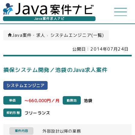
Java案件求人ナビ
Java案件・求人
›
システムエンジニア(一覧)
公開日：
2014年07月24日
損保システム開発／池袋のJava求人案件
システムエンジニア
～660,000円／月
池袋
単価
勤務地
フリーランス
契約形態
外部設計以降の業務
案件内容