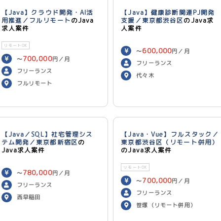
【Java】クラウド開発・AI活
【Java】健康診断関連PJ開発
用推進／フルリモート
のJava
支援／東京都渋谷区
のJava求
求人案件
人案件
リモートOK
600,000
〜
円／月
700,000
〜
円／月
フリーランス
フリーランス
代々木
フルリモート
【Java／SQL】社宅管理シス
【Java・Vue】フルスタック／
テム開発／東京都新宿区
の
東京都渋谷区（リモート併用）
Java求人案件
のJava求人案件
リモートOK
780,000
〜
円／月
700,000
〜
円／月
フリーランス
フリーランス
西早稲田
笹塚（リモート併用）