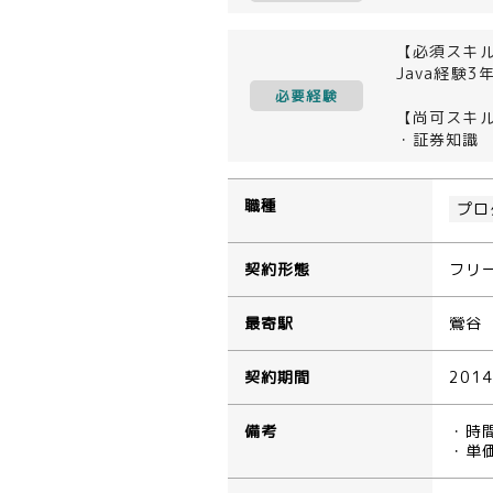
【必須スキ
Java経験3
必要経験
【尚可スキ
・証券知識
職種
プロ
契約形態
フリ
最寄駅
鶯谷
契約期間
201
備考
・時
・単