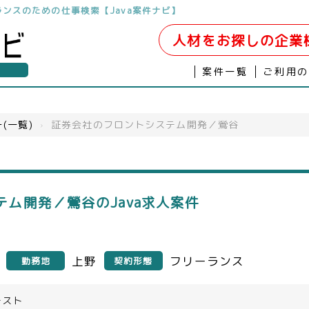
リーランスのための仕事検索【Java案件ナビ】
人材をお探しの企業
案件一覧
ご利用
(一覧)
›
証券会社のフロントシステム開発／鶯谷
ム開発／鶯谷のJava求人案件
上野
フリーランス
勤務地
契約形態
テスト