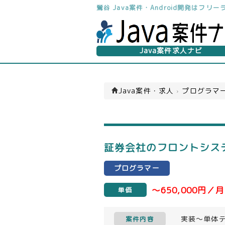
鶯谷 Java案件・Android開発はフ
Java案件求人ナビ
Java案件・求人
›
プログラマー
証券会社のフロントシステ
プログラマー
～650,000円／月
単価
実装～単体
案件内容