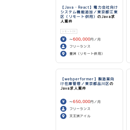
【Java・React】電力会社向け
システム機能追加／東京都江東
区（リモート併用）
のJava求
人案件
リモートOK
600,000
〜
円／月
フリーランス
豊洲（リモート併用）
【webperformer】製造業向
け在庫管理／東京都品川区
の
Java求人案件
650,000
〜
円／月
フリーランス
天王洲アイル