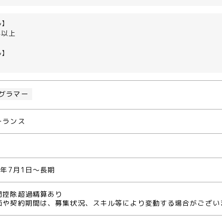
ル】
年以上
ル】
グラマー
ーランス
4年7月1日～長期
間控除超過精算あり
価や契約期間は、募集状況、スキル等により変動する場合がござい