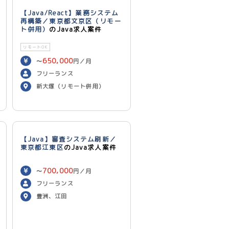
【Java/React】業務システム
再構築／東京都文京区（リモー
ト併用）
のJava求人案件
リモートOK
650,000
〜
円／月
フリーランス
新大塚（リモート併用）
【Java】審査システム刷新／
東京都江東区
のJava求人案件
700,000
〜
円／月
フリーランス
豊洲、江田