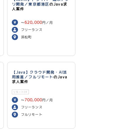
リ開発／東京都港区
のJava求
人案件
620,000
〜
円／月
フリーランス
浜松町
【Java】クラウド開発・AI活
用推進／フルリモート
のJava
求人案件
リモートOK
700,000
〜
円／月
フリーランス
フルリモート