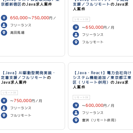
京都新宿区
のJava求人案件
支援／フルリモート
のJava求
人案件
650,000
750,000
〜
円／
リモートOK
月
フリーランス
650,000
〜
円／月
高田馬場
フリーランス
フルリモート
【Java】AI駆動型開発実装・
【Java・React】電力会社向け
定着支援／フルリモート
の
システム機能追加／東京都江東
Java求人案件
区（リモート併用）
のJava求
人案件
リモートOK
リモートOK
750,000
〜
円／月
600,000
〜
円／月
フリーランス
フリーランス
フルリモート
豊洲（リモート併用）