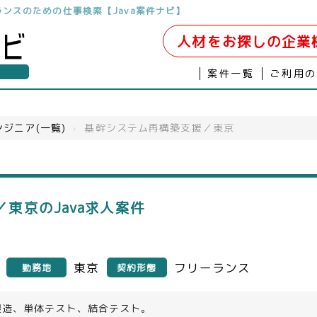
リーランスのための仕事検索【Java案件ナビ】
人材をお探しの企業
案件一覧
ご利用
ジニア(一覧)
›
基幹システム再構築支援／東京
東京のJava求人案件
東京
フリーランス
勤務地
契約形態
製造、単体テスト、結合テスト。