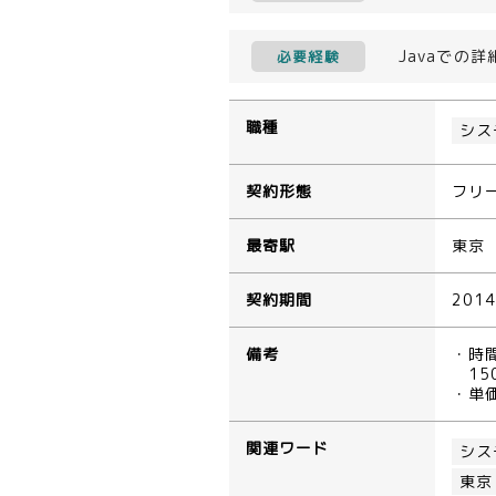
Javaでの
必要経験
職種
シス
契約形態
フリ
最寄駅
東京
契約期間
201
備考
・時
15
・単
関連ワード
シス
東京