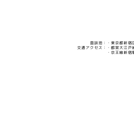
面談地：
東京都新宿区
交通アクセス：
都営大江戸
京王線新宿