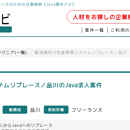
リーランスのための仕事検索【Java案件ナビ】
人材をお探しの企業
案件一覧
ご利用
ジニア(一覧)
›
製造業向け生産管理システムリプレース／品川
ムリプレース／品川のJava求人案件
品川
フリーランス
勤務地
契約形態
OLからJavaへのリプレース