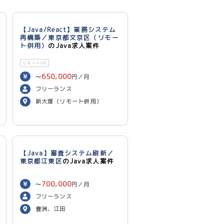
【Java/React】業務システム
再構築／東京都文京区（リモー
ト併用）
のJava求人案件
リモートOK
650,000
〜
円／月
フリーランス
新大塚（リモート併用）
【Java】審査システム刷新／
東京都江東区
のJava求人案件
700,000
〜
円／月
フリーランス
豊洲、江田