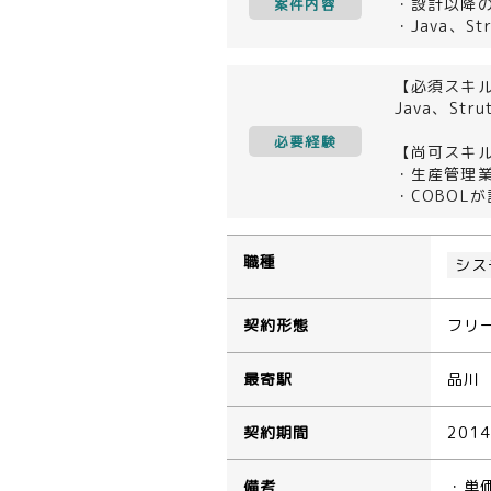
・設計以降
案件内容
・Java、St
【必須スキ
Java、St
必要経験
【尚可スキ
・生産管理
・COBOL
職種
シス
契約形態
フリ
最寄駅
品川
契約期間
201
備考
・単