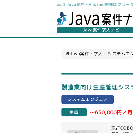
品川 Java案件・Android開発はフ
Java案件求人ナビ
Java案件・求人
›
システムエン
製造業向け生産管理システ
システムエンジニア
～650,000円／月
単価
・現行COB