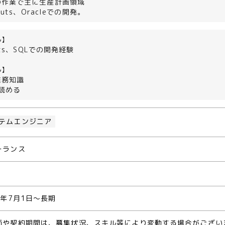
の作業で主に生産計画領域
ruts、Oracleでの開発。
ル】
ruts、SQLでの開発経験
ル】
業務知識
が読める
テムエンジニア
ーランス
4年7月1日～長期
価や契約期間は、募集状況、スキル等により変動する場合がござい