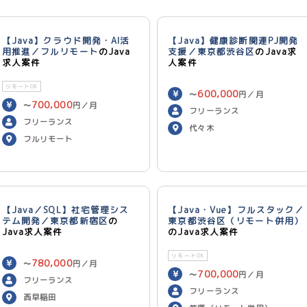
【Java】クラウド開発・AI活
【Java】健康診断関連PJ開発
用推進／フルリモート
のJava
支援／東京都渋谷区
のJava求
求人案件
人案件
リモートOK
600,000
〜
円／月
700,000
〜
円／月
フリーランス
フリーランス
代々木
フルリモート
【Java／SQL】社宅管理シス
【Java・Vue】フルスタック／
テム開発／東京都新宿区
の
東京都渋谷区（リモート併用）
Java求人案件
のJava求人案件
リモートOK
780,000
〜
円／月
700,000
〜
円／月
フリーランス
フリーランス
西早稲田