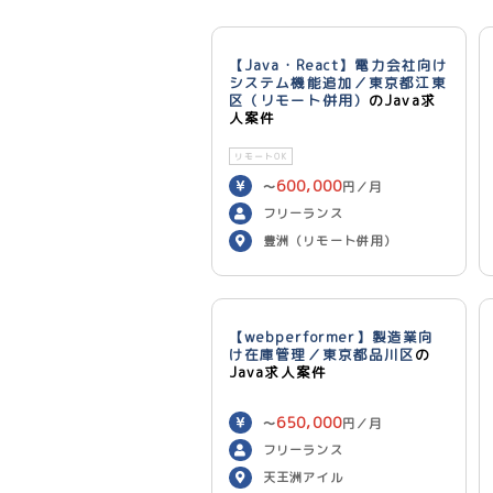
【Java・React】電力会社向け
システム機能追加／東京都江東
区（リモート併用）
のJava求
人案件
リモートOK
600,000
〜
円／月
フリーランス
豊洲（リモート併用）
【webperformer】製造業向
け在庫管理／東京都品川区
の
Java求人案件
650,000
〜
円／月
フリーランス
天王洲アイル