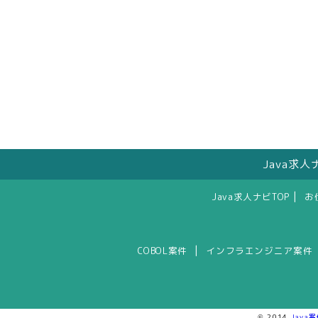
Java求
|
Java求人ナビTOP
お
|
COBOL案件
インフラエンジニア案件
© 2014
Java