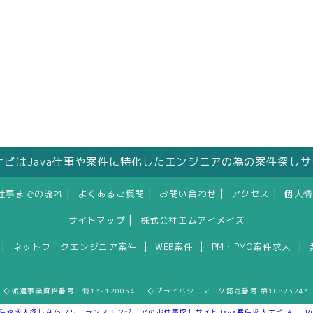
人ナビはJava仕事や案件に特化したエンジニアの為の案件探し
|
|
|
|
仕事までの流れ
よくあるご質問
お問い合わせ
アクセス
個人情
|
サイトマップ
株式会社エムアイメイズ
|
|
|
|
ネットワークエンジニア案件
WEB案件
PM・PMO案件求人
◇派遣事業資格番号：特13-120054 ◇プライバシーマーク認定番号:第10823243
案件や求人探しならフリーランスエンジニアのお仕事探しサイトJava案件求人ナビ ALL Rights