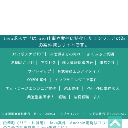
Java求人ナビはJava仕事や案件に特化したエンジニアの為
の案件探しサイトです。
|
|
|
Java求人ナビTOP
お仕事までの流れ
よくあるご質問
|
|
|
|
お問い合わせ
アクセス
個人情報保護方針
運営会社
|
サイトマップ
株式会社エムアイメイズ
|
|
COBOL案件
インフラエンジニア案件
|
|
|
ネットワークエンジニア案件
WEB案件
PM・PMO案件求人
|
柔道整復師求人・転職
法務転職・求人
◇派遣事業資格番号：特13-120054 ◇プライバシーマーク認定番号:第10823243
内幸町（リモート併用） Java案件・Android開発はフリーランス
のための仕事検索【Java案件ナビ】