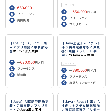
リモートOK
650,000
〜
650,000
〜
円／月
750,000
円／月
フリーランス
フリーランス
高田馬場
フルリモート
【Kotlin】ドライバー端
【Java上流】マイグレに
末アプリ開発／東京都港
伴う要件定義対応／東京
区
のJava求人案件
都江東区（リモート併
用）
のJava求人案件
620,000
〜
円／月
リモートOK
フリーランス
880,000
〜
円／月
浜松町
フリーランス
東陽町（リモート併
用）
【Java】AI駆動型開発実
【Java・React】電力会
装・定着支援／フルリモ
社向けシステム機能追加
ート
のJava求人案件
／東京都江東区（リモー