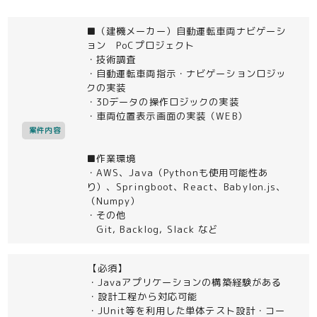
■（建機メーカー）自動運転車両ナビゲーシ
ョン PoCプロジェクト
・技術調査
・自動運転車両指示・ナビゲーションロジッ
クの実装
・3Dデータの操作ロジックの実装
・車両位置表示画面の実装（WEB）
案件内容
■作業環境
・AWS、Java（Pythonも使用可能性あ
り）、Springboot、React、Babylon.js、
（Numpy）
・その他
Git, Backlog, Slack など
【必須】
・Javaアプリケーションの構築経験がある
・設計工程から対応可能
・JUnit等を利用した単体テスト設計・コー